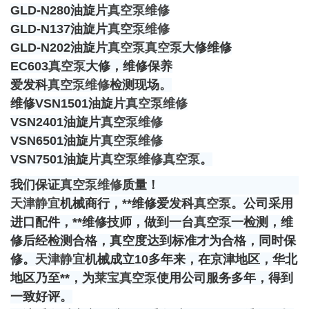
GLD-N280油旋片
真空泵维修
GLD-N137油旋片
真空泵维修
GLD-N202油旋片
真空泵
真空泵
大修维修
EC603
真空泵
大修，维修保养
爱发科
真空泵维修
检测现场。
维修VSN1501油旋片
真空泵维修
VSN2401油旋片
真空泵维修
VSN6501油旋片
真空泵维修
VSN7501油旋片
真空泵维修
真空泵
。
我们保证
真空泵维修
质量！
天津静宜
机械商行，**维修爱发科
真空泵
。公司采用
进口配件，**维修技师，做到一台
真空泵
一检测，维
修后经检测合格，真空度达到标准才为合格，同时保
修。
天津静宜
机械成立10多年来，在京津地区，华北
地区乃至**，为
莱宝
真空泵
使用公司服务多年，得到
一致好评。