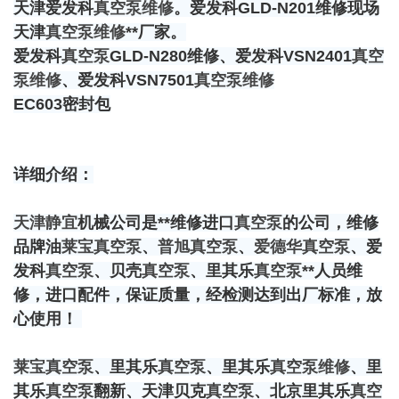
天津爱发科
真空泵维修
。爱发科GLD-N201维修现场
天津
真空泵维修
**厂家。
爱发科
真空泵
GLD-N280维修、爱发科VSN2401
真空
泵维修
、爱发科VSN7501
真空泵维修
EC603密封包
详细介绍：
天津静宜
机械公司是**维修进口
真空泵
的公司，维修
品牌油
莱宝
真空泵
、
普旭
真空泵
、
爱德华
真空泵
、爱
发科
真空泵
、贝壳
真空泵
、里其乐
真空泵
**人员维
修，进口配件，保证质量，经检测达到出厂标准，放
心使用！
莱宝
真空泵
、里其乐
真空泵
、里其乐
真空泵维修
、里
其乐
真空泵
翻新、天津贝克
真空泵
、北京里其乐
真空