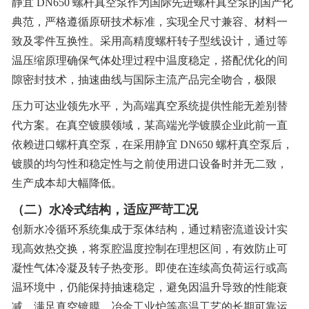
静宜 DN650 螺杆真空泵作为国际先进螺杆真空泵的国产化
典范，严格遵循原研技术标准，实现全尺寸兼容、材料一
致及零件互换性。采用高精度螺杆转子型线设计，通过等
温压缩原理确保气体处理过程中温度稳定，搭配优化的间
隙密封技术，抽速曲线与国际主流产品完全吻合，极限
压力可达业领先水平，为高端真空系统提供性能无差别替
代方案。在真空镀膜领域，某高端光学镀膜企业此前一直
依赖进口螺杆真空泵，在采用静宜 DN650 螺杆真空泵后，
镀膜的均匀性和稳定性与之前使用进口设备时并无二致，
生产成本却大幅降低。
（二）水冷式结构，适应严苛工况
创新水冷循环系统集成于泵体结构，通过精密流道设计实
现高效热交换，将泵腔温度控制在理想区间，有效防止可
凝性气体冷凝及转子热变形。即使在连续高负荷运行或高
温环境中，仍能保持抽速稳定，避免因温升导致的性能衰
减，满足真空镀膜、冶金工业炉等高温工艺的长期可靠运