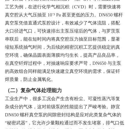
工艺为例，在进行化学气相沉积（CVD）时，需要快速将
真空腔从大气压抽至 10
⁻
³ Pa 甚至更低的压力。DN650 螺杆
真空泵凭借直通式泵腔设计，有效减少了气体流阻，搭配
大口径进气口，可快速排出主泵压缩后的气体，与罗茨泵
串联后，能在短时间内将真空腔压力抽至目标范围，显著
缩短系统抽气时间，为后续的精密沉积工艺提供稳定的真
空环境，确保晶圆表面薄膜均匀生长，提高产品良品率 。
在真空钎焊过程中，对抽速响应要求严苛，DN650 与主泵
的高效组合同样能满足快速建立真空环境的需求，保证钎
焊质量，防止金属氧化。
（二）复杂气体处理能力
工业生产中，很多工况会产生含有粉尘、可凝性蒸汽等复
杂成分的气体，这对前级泵的性能提出了严峻考验。静宜
DN650 螺杆真空泵的间隙密封结构是应对此类复杂气体的
“秘密武器”，它允许少量颗粒通过而不发生堵塞，排气口低