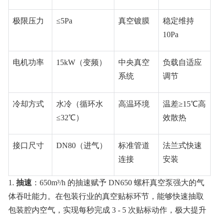
极限压力
≤5Pa
真空镀膜
稳定维持
10Pa
电机功率
15kW
（变频）
中央真空
负载自适应
系统
调节
冷却方式
水冷（循环水
高温环境
温差≥15℃高
≤32℃）
效散热
接口尺寸
DN80
（进气）
标准管道
法兰式快速
连接
安装
1.
抽速
：650m³/h 的抽速赋予 DN650 螺杆真空泵强大的气
体吞吐能力。在包装行业的真空贴标环节，能够快速抽取
包装腔内空气，实现每秒完成 3 - 5 次贴标动作，极大提升