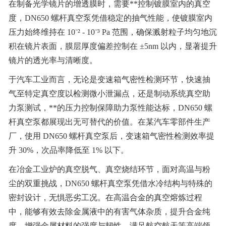
在制备光学镜片的增透膜时，需要**控制镀膜室内的真空
度，DN650 螺杆真空泵凭借稳定的抽气性能，使镀膜室内
压力始终维持在 10
⁻
² - 10
⁻
³ Pa 范围，确保溅射粒子均匀地沉
积在镜片表面，膜层厚度偏差控制在 ±5nm 以内，显著提升
镜片的透光率与清晰度。
于汽车工业而言，无论是变速箱气密性检测环节，快速抽
气至特定真空度以检测微小泄漏点，还是制动系统真空助
力泵测试，**的压力控制保障助力泵性能达标，DN650 螺
杆真空泵都展现出无可替代的价值。在某汽车零部件生产
厂，使用 DN650 螺杆真空泵后，变速箱气密性检测效率提
升 30%，次品率降低至 1% 以下。
在冶金工业炉的真空脱气、真空烧结环节，面对高温与粉
尘的双重挑战，DN650 螺杆真空泵凭借水冷结构与特殊的
密封设计，无惧恶劣工况。在高温合金的真空熔炼过程
中，能够有效去除金属液中的有害气体杂质，提升合金纯
度，增强金属材料的强度与韧性，满足航空航天等高端领