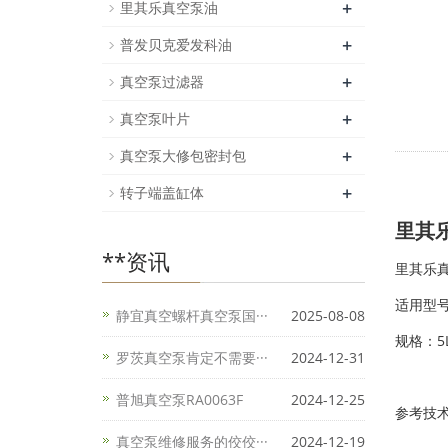
+
里其乐真空泵油
+
普发贝克爱发科油
+
真空泵过滤器
+
真空泵叶片
+
真空泵大修包密封包
+
转子端盖缸体
里其乐
**资讯
里其乐真空泵
适用型号：
静宜真空螺杆真空泵国···
2025-08-08
规格：5L
罗茨真空泵肯定不需要···
2024-12-31
普旭真空泵RA0063F
2024-12-25
参考技
真空泵维修服务的佼佼···
2024-12-19